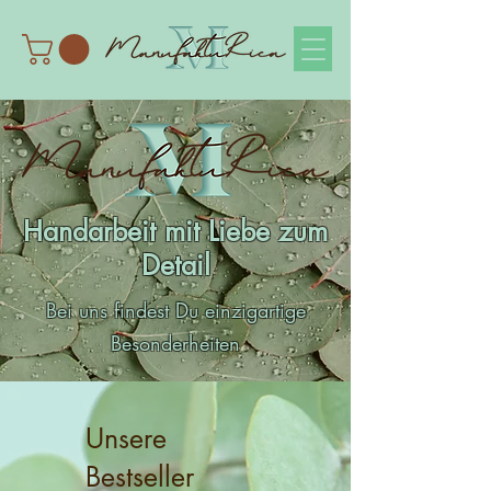
Handarbeit mit Liebe zum
Detail
Bei uns findest Du einzigartige
Besonderheiten
Unsere
Bestseller