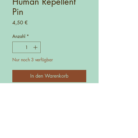
Human Repellent
Pin
Preis
4,50 €
Anzahl
*
Nur noch 3 verfügbar
In den Warenkorb
Kontakt
0152-27725481
info@manufakturica.de