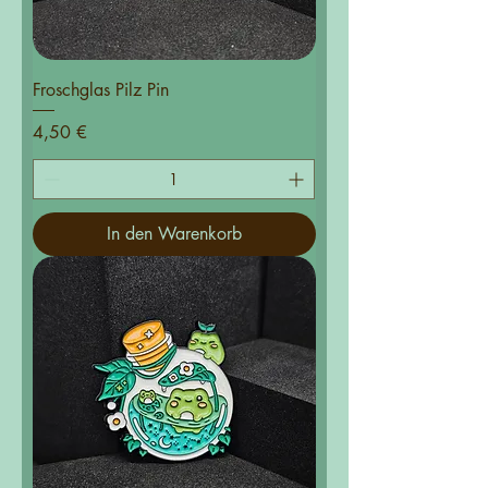
Froschglas Pilz Pin
Preis
4,50 €
In den Warenkorb