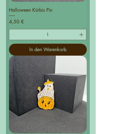
Halloween Kürbis Pin
Preis
4,50 €
In den Warenkorb