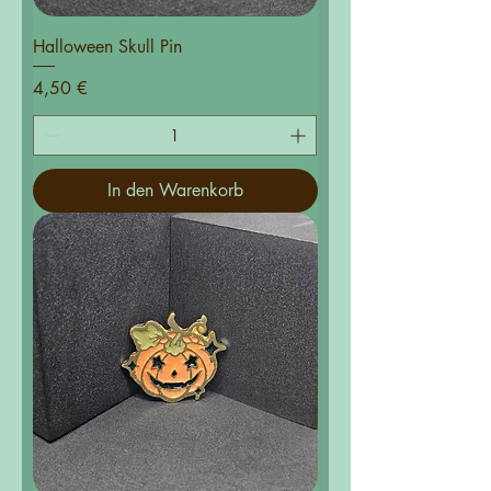
Halloween Skull Pin
Preis
4,50 €
In den Warenkorb