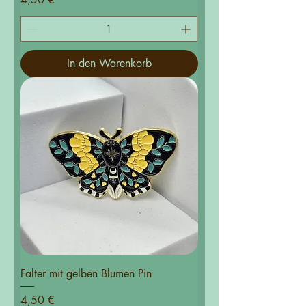
In den Warenkorb
Falter mit gelben Blumen Pin
Preis
4,50 €