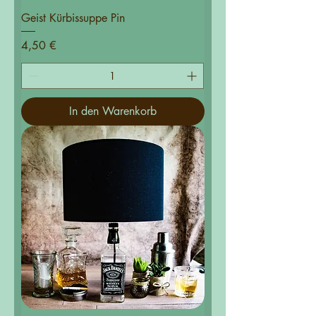
Geist Kürbissuppe Pin
Preis
4,50 €
In den Warenkorb