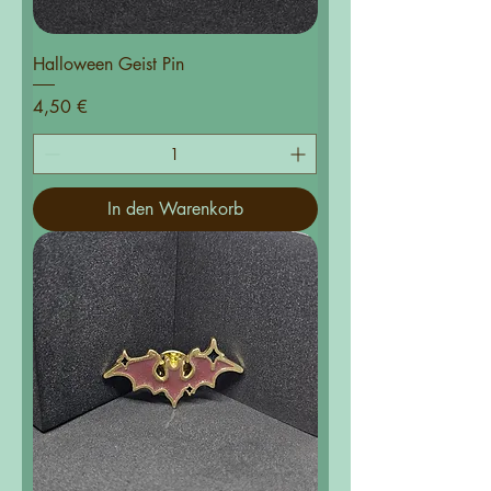
Halloween Geist Pin
Preis
4,50 €
In den Warenkorb