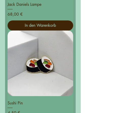
Jack Daniels Lampe
Preis
68,00 €
In den Warenkorb
Sushi Pin
Preis
4,50 €