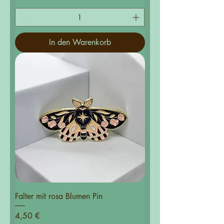
In den Warenkorb
Falter mit rosa Blumen Pin
Preis
4,50 €