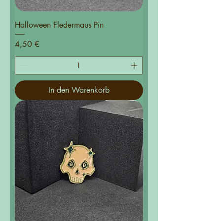
Halloween Fledermaus Pin
Preis
4,50 €
In den Warenkorb