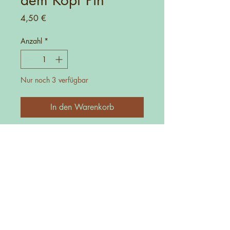
Preis
4,50 €
Anzahl
*
Nur noch 3 verfügbar
In den Warenkorb
Kontakt
0152-27725481
info@manufakturica.de
Impressum