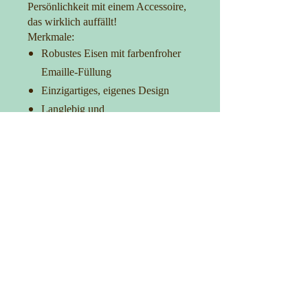
Persönlichkeit mit einem Accessoire,
das wirklich auffällt!
Merkmale:
Robustes Eisen mit farbenfroher
Emaille-Füllung
Einzigartiges, eigenes Design
Langlebig und
korrosionsbeständig
Ideal für Taschen, Kleidung und
Accessoires
Verleih Deinem Outfit das gewisse
Extra
Kontakt
0152-27725481