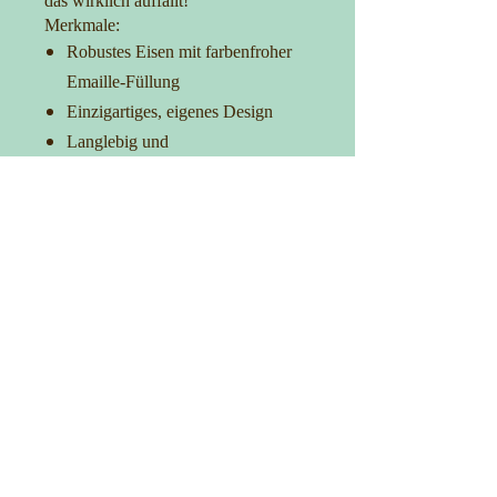
das wirklich auffällt!
Merkmale:
Robustes Eisen mit farbenfroher
Emaille-Füllung
Einzigartiges, eigenes Design
Langlebig und
korrosionsbeständig
Ideal für Taschen, Kleidung und
Accessoires
Verleih Deinem Outfit das gewisse
Extra
Kontakt
0152-27725481
info@manufakturica.de