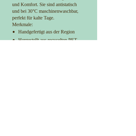
und Komfort. Sie sind antistatisch
und bei 30°C maschinenwaschbar,
perfekt für kalte Tage.
Merkmale:
Handgefertigt aus der Region
Hergestellt aus recycelten PET-
Flaschen
Antistatisch
Maschinenwaschbar bei 30°C
Hält warm und ist komfortabel
Kontakt
0152-27725481
info@manufakturica.de
Impressum