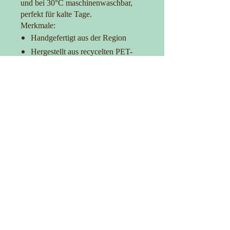
und bei 30°C maschinenwaschbar,
perfekt für kalte Tage.
Merkmale:
Handgefertigt aus der Region
Hergestellt aus recycelten PET-
Flaschen
Antistatisch
Maschinenwaschbar bei 30°C
Hält warm und ist komfortabel
Kontakt
0152-27725481
info@manufakturica.de
Impressum
Allgemeine Geschäftsbedingungen