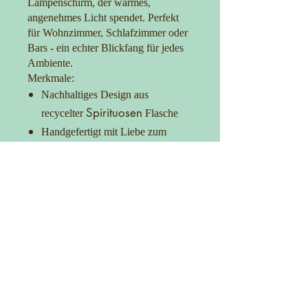
Lampenschirm, der warmes,
angenehmes Licht spendet. Perfekt
für Wohnzimmer, Schlafzimmer oder
Bars - ein echter Blickfang für jedes
Ambiente.
Merkmale:
Nachhaltiges Design aus
Spirituosen
recycelter
Flasche
Handgefertigt mit Liebe zum
Detail
30 cm Lampenschirm für optimale
Lichtverteilung
Praktischer Ein-/Ausschalter
Setz ein Statement mit Stil und
Umweltbewusstsein