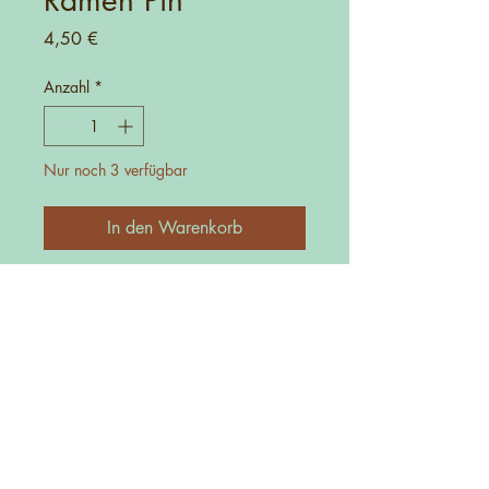
Preis
4,50 €
Anzahl
*
Nur noch 3 verfügbar
In den Warenkorb
Kontakt
0152-27725481
info@manufakturica.de
Impressum