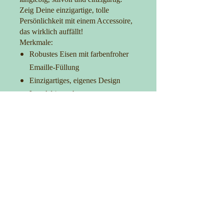
Zeig Deine einzigartige, tolle
Persönlichkeit mit einem Accessoire,
das wirklich auffällt!
Merkmale:
Robustes Eisen mit farbenfroher
Emaille-Füllung
Einzigartiges, eigenes Design
Langlebig und
korrosionsbeständig
Ideal für Taschen, Kleidung und
Accessoires
Verleih Deinem Outfit das gewisse
Extra
Kontakt