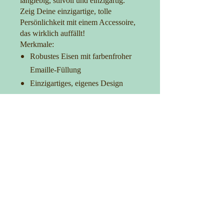
langlebig, stilvoll und einzigartig.
Zeig Deine einzigartige, tolle
Persönlichkeit mit einem Accessoire,
das wirklich auffällt!
Merkmale:
Robustes Eisen mit farbenfroher
Emaille-Füllung
Einzigartiges, eigenes Design
Langlebig und
korrosionsbeständig
Ideal für Taschen, Kleidung und
Accessoires
Verleih Deinem Outfit das gewisse
Extra
Kontakt