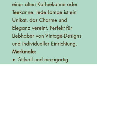
einer alten Kaffeekanne oder
Teekanne. Jede Lampe ist ein
Unikat, das Charme und
Eleganz vereint. Perfekt für
Liebhaber von Vintage-Designs
und individueller Einrichtung.
Merkmale:
Stilvoll und einzigartig
Handgefertigt aus alten
Kaffeekannen oder
Teekannen
Vintage-Charme für Ihr
Zuhause
Jede Lampe ein Unikat