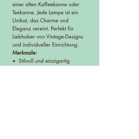
einer alten Kaffeekanne oder
Teekanne. Jede Lampe ist ein
Unikat, das Charme und
Eleganz vereint. Perfekt für
Liebhaber von Vintage-Designs
und individueller Einrichtung.
Merkmale:
Stilvoll und einzigartig
Handgefertigt aus alten
Kaffeekannen oder
Teekannen
Vintage-Charme für Ihr
Zuhause
Jede Lampe ein Unikat