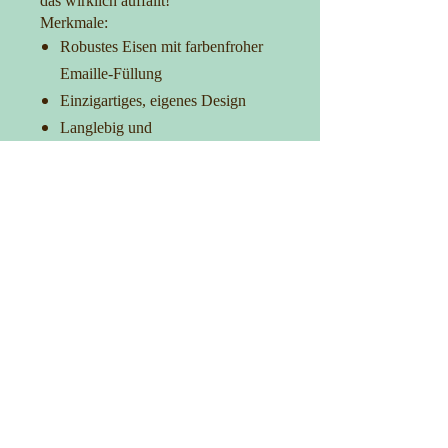
das wirklich auffällt!
Merkmale:
Robustes Eisen mit farbenfroher
Emaille-Füllung
Einzigartiges, eigenes Design
Langlebig und
korrosionsbeständig
Ideal für Taschen, Kleidung und
Accessoires
Verleih Deinem Outfit das gewisse
Extra
Kontakt
0152-27725481
info@manufakturica.de