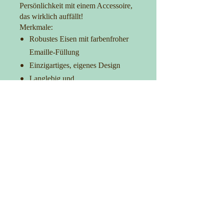
Persönlichkeit mit einem Accessoire,
das wirklich auffällt!
Merkmale:
Robustes Eisen mit farbenfroher
Emaille-Füllung
Einzigartiges, eigenes Design
Langlebig und
korrosionsbeständig
Ideal für Taschen, Kleidung und
Accessoires
Verleih Deinem Outfit das gewisse
Extra
Kontakt
0152-27725481