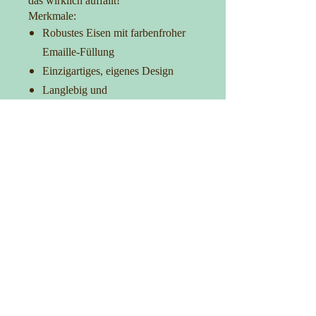
das wirklich auffällt!
Merkmale:
Robustes Eisen mit farbenfroher
Emaille-Füllung
Einzigartiges, eigenes Design
Langlebig und
korrosionsbeständig
Ideal für Taschen, Kleidung und
Accessoires
Verleih Deinem Outfit das gewisse
Extra
Kontakt
0152-27725481
info@manufakturica.de