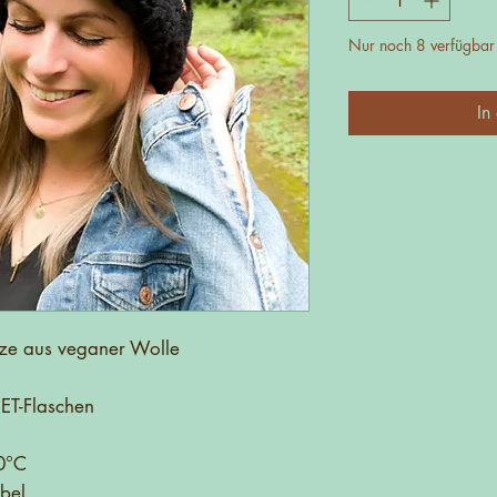
Nur noch 8 verfügbar
In
tze aus veganer Wolle
PET-Flaschen
0°C
bel