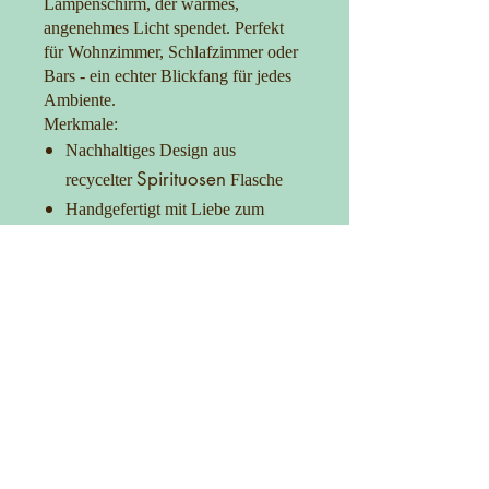
Lampenschirm, der warmes,
angenehmes Licht spendet. Perfekt
für Wohnzimmer, Schlafzimmer oder
Bars - ein echter Blickfang für jedes
Ambiente.
Merkmale:
Nachhaltiges Design aus
Spirituosen
recycelter
Flasche
Handgefertigt mit Liebe zum
Detail
30 cm Lampenschirm für optimale
Lichtverteilung
Praktischer Ein-/Ausschalter
Setz ein Statement mit Stil und
Umweltbewusstsein