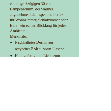
einem großzügigen 30 cm
Lampenschirm, der warmes,
angenehmes Licht spendet. Perfekt
für Wohnzimmer, Schlafzimmer oder
Bars - ein echter Blickfang für jedes
Ambiente.
Merkmale:
Nachhaltiges Design aus
Spirituosen
recycelter
Flasche
Handgefertigt mit Liebe zum
Detail
30 cm Lampenschirm für optimale
Lichtverteilung
Praktischer Ein-/Ausschalter
Setz ein Statement mit Stil und
Umweltbewusstsein