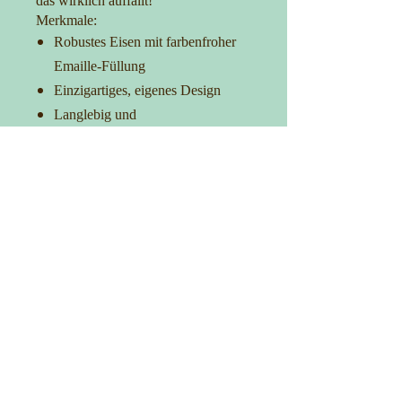
das wirklich auffällt!
Merkmale:
Robustes Eisen mit farbenfroher
Emaille-Füllung
Einzigartiges, eigenes Design
Langlebig und
korrosionsbeständig
Ideal für Taschen, Kleidung und
Accessoires
Verleih Deinem Outfit das gewisse
Extra
Kontakt
0152-27725481
info@manufakturica.de