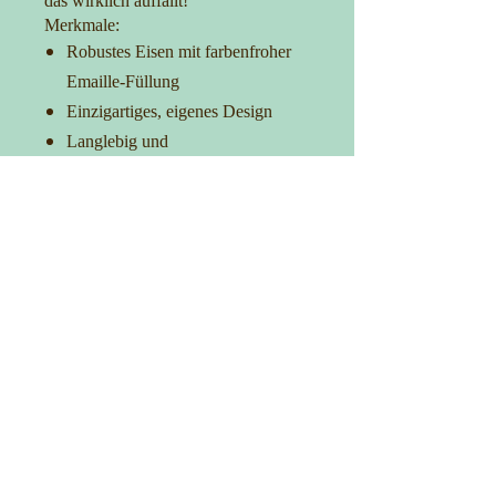
das wirklich auffällt!
Merkmale:
Robustes Eisen mit farbenfroher
Emaille-Füllung
Einzigartiges, eigenes Design
Langlebig und
korrosionsbeständig
Ideal für Taschen, Kleidung und
Accessoires
Verleih Deinem Outfit das gewisse
Extra
Kontakt
0152-27725481
info@manufakturica.de