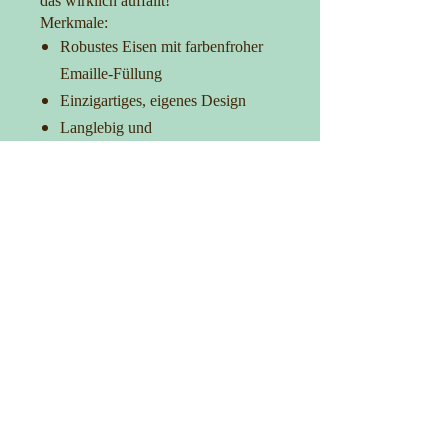
das wirklich auffällt!
Merkmale:
Robustes Eisen mit farbenfroher
Emaille-Füllung
Einzigartiges, eigenes Design
Langlebig und
korrosionsbeständig
Ideal für Taschen, Kleidung und
Accessoires
Verleih Deinem Outfit das gewisse
Extra
Kontakt
0152-27725481
info@manufakturica.de