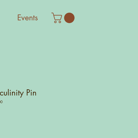
Events
ulinity Pin
00