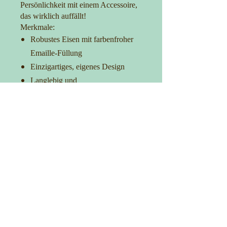
Persönlichkeit mit einem Accessoire,
das wirklich auffällt!
Merkmale:
Robustes Eisen mit farbenfroher
Emaille-Füllung
Einzigartiges, eigenes Design
Langlebig und
korrosionsbeständig
Ideal für Taschen, Kleidung und
Accessoires
Verleih Deinem Outfit das gewisse
Extra
Kontakt
0152-27725481