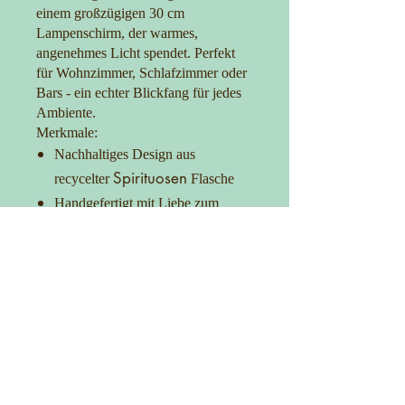
einem großzügigen 30 cm
Lampenschirm, der warmes,
angenehmes Licht spendet. Perfekt
für Wohnzimmer, Schlafzimmer oder
Bars - ein echter Blickfang für jedes
Ambiente.
Merkmale:
Nachhaltiges Design aus
Spirituosen
recycelter
Flasche
Handgefertigt mit Liebe zum
Detail
30 cm Lampenschirm für optimale
Lichtverteilung
Praktischer Ein-/Ausschalter
Setz ein Statement mit Stil und
Umweltbewusstsein