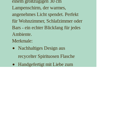
einem großzügigen 30 cm
Lampenschirm, der warmes,
angenehmes Licht spendet. Perfekt
für Wohnzimmer, Schlafzimmer oder
Bars - ein echter Blickfang für jedes
Ambiente.
Merkmale:
Nachhaltiges Design aus
recycelter Spirituosen Flasche
Handgefertigt mit Liebe zum
Detail
30 cm Lampenschirm für optimale
Lichtverteilung
Praktischer Ein-/Ausschalter
Setzen Sie ein Statement mit Stil und
Umweltbewusstsein