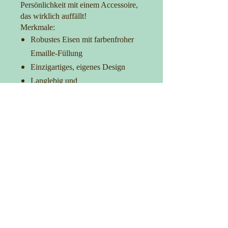
Persönlichkeit mit einem Accessoire,
das wirklich auffällt!
Merkmale:
Robustes Eisen mit farbenfroher
Emaille-Füllung
Einzigartiges, eigenes Design
Langlebig und
korrosionsbeständig
Ideal für Taschen, Kleidung und
Accessoires
Verleih Deinem Outfit das gewisse
Extra
Kontakt
0152-27725481