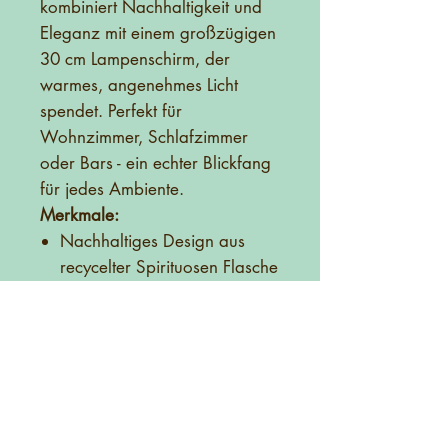
kombiniert Nachhaltigkeit und
Eleganz mit einem großzügigen
30 cm Lampenschirm, der
warmes, angenehmes Licht
spendet. Perfekt für
Wohnzimmer, Schlafzimmer
oder Bars - ein echter Blickfang
für jedes Ambiente.
Merkmale:
Nachhaltiges Design aus
recycelter Spirituosen Flasche
Handgefertigt mit Liebe zum
Detail
30 cm Lampenschirm für
optimale Lichtverteilung
Praktischer Ein-/Ausschalter
Setzen Sie ein Statement mit Stil