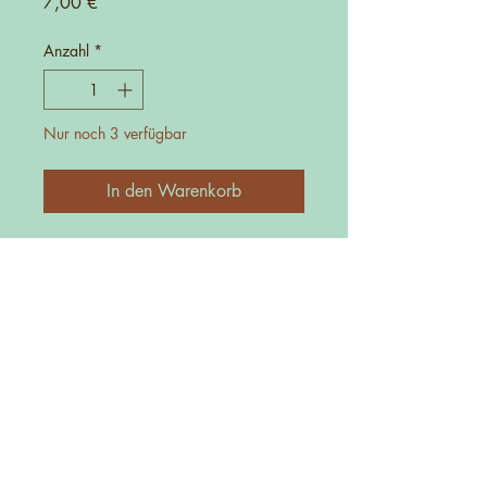
Preis
7,00 €
Anzahl
*
Nur noch 3 verfügbar
In den Warenkorb
Kontakt
0152-27725481
info@manufakturica.de
Impressum
Allgemeine Geschäftsbedingungen
Datenschutzrichtlinien